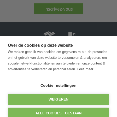
Inscrivez-vous
Over de cookies op deze website
We maken gebruik van cookies om gegevens m.b.t. de prestaties
en het gebruik van deze website te verzamelen & analyseren, om
info@becue.be
sociale netwerkfunctionaliteiten aan te bieden en onze content &
advertenties te verbeteren en personaliseren.
Lees meer
Zeedijk 146
8430 Middelkerke
Cookie-instellingen
+32 (0) 59 30 1362
WEIGEREN
Ce site utilise des cookies afin d'améliorer l'utilisation du site pour
© 2026 - AGENTSCHAP BECUE -
les visiteurs et de constituer des statistiques. En utilisant ce site,
Developed by Zabun
-
Disclaimer
-
Privacy policy
vous acceptez de recevoir des cookies.
ALLE COOKIES TOESTAAN