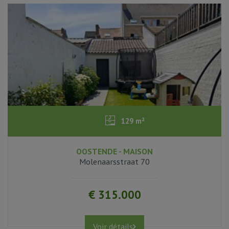
129 m²
OOSTENDE - MAISON
3
Molenaarsstraat 70
1
€ 315.000
Voir détails