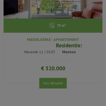
78 m²
MIDDELKERKE - APPARTEMENT
2
Residentie:
Warande 11 / 0103
Menton
1
€ 320.000
oui
Voir détails