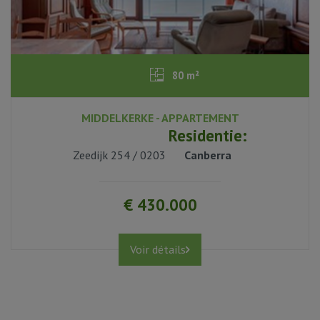
80 m²
MIDDELKERKE - APPARTEMENT
2
Residentie:
Zeedijk 254 / 0203
Canberra
1
€ 430.000
Voir détails