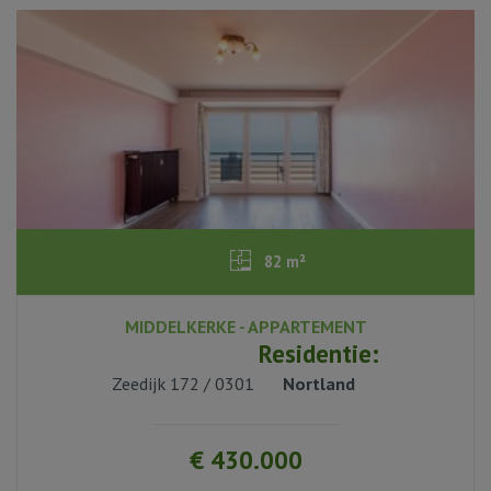
82 m²
MIDDELKERKE - APPARTEMENT
2
Residentie:
Zeedijk 172 / 0301
Nortland
1
€ 430.000
oui