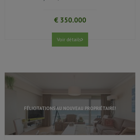
1
€ 350.000
oui
Voir détails
FÉLICITATIONS AU NOUVEAU PROPRIÉTAIRE!