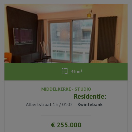
45 m²
MIDDELKERKE - STUDIO
1
Residentie:
Albertstraat 15 / 0102
Kwintebank
1
€ 255.000