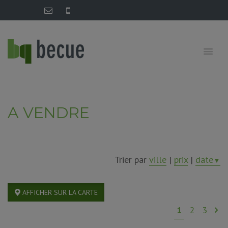
A VENDRE
Trier par
ville
|
prix
|
date
▼
AFFICHER SUR LA CARTE
1
2
3