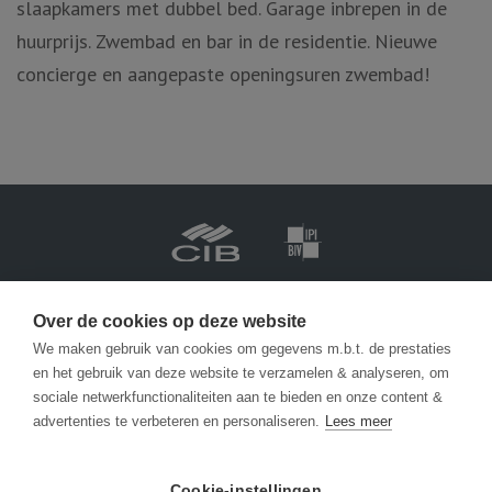
slaapkamers met dubbel bed. Garage inbrepen in de
huurprijs. Zwembad en bar in de residentie. Nieuwe
concierge en aangepaste openingsuren zwembad!
Vastgoedmakelaar-bemiddelaar BIV België BIV 201.688
Ondernemingsnummer BTW-BE 0471 413 565
Over de cookies op deze website
We maken gebruik van cookies om gegevens m.b.t. de prestaties
en het gebruik van deze website te verzamelen & analyseren, om
info@becue.be
sociale netwerkfunctionaliteiten aan te bieden en onze content &
advertenties te verbeteren en personaliseren.
Lees meer
Zeedijk 146
8430 Middelkerke
Cookie-instellingen