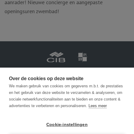
aanrader! Nieuwe concierge en aangepaste
openingsuren zwembad!
Vastgoedmakelaar-bemiddelaar BIV België BIV 201.688
Ondernemingsnummer BTW-BE 0471 413 565
Over de cookies op deze website
We maken gebruik van cookies om gegevens m.b.t. de prestaties
en het gebruik van deze website te verzamelen & analyseren, om
info@becue.be
sociale netwerkfunctionaliteiten aan te bieden en onze content &
advertenties te verbeteren en personaliseren.
Lees meer
Zeedijk 146
8430 Middelkerke
Cookie-instellingen
+32 (0) 59 30 1362