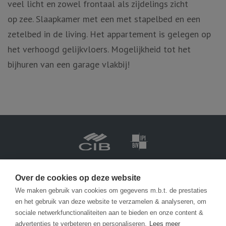
veel licht en zowel frontaal als zijdelings zicht
op zee. Slaapkamer met een met stapelbed en een
zetelbed in de living. Het appartement is gelegen op
het verhoogd gelijkvloers. Mogelijkheid tot het
bijhuren van een garage vlakbij!
Vastgoedmakelaar-bemiddelaar BIV België BIV 201.688
Ondernemingsnummer BTW-BE 0471 413 565
Over de cookies op deze website
We maken gebruik van cookies om gegevens m.b.t. de prestaties
en het gebruik van deze website te verzamelen & analyseren, om
info@becue.be
sociale netwerkfunctionaliteiten aan te bieden en onze content &
advertenties te verbeteren en personaliseren.
Lees meer