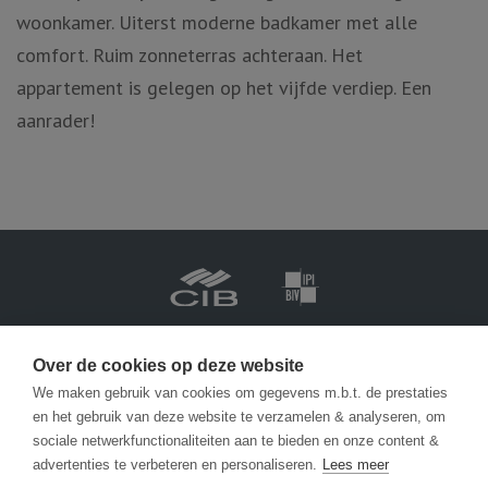
woonkamer. Uiterst moderne badkamer met alle
comfort. Ruim zonneterras achteraan. Het
appartement is gelegen op het vijfde verdiep. Een
aanrader!
Vastgoedmakelaar-bemiddelaar BIV België BIV 201.688
Ondernemingsnummer BTW-BE 0471 413 565
Over de cookies op deze website
We maken gebruik van cookies om gegevens m.b.t. de prestaties
en het gebruik van deze website te verzamelen & analyseren, om
info@becue.be
sociale netwerkfunctionaliteiten aan te bieden en onze content &
advertenties te verbeteren en personaliseren.
Lees meer