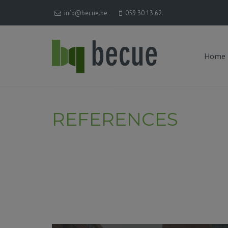
info@becue.be
059 30 13 62
Home
REFERENCES