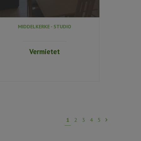
MIDDELKERKE - STUDIO
Vermietet
1
2
3
4
5