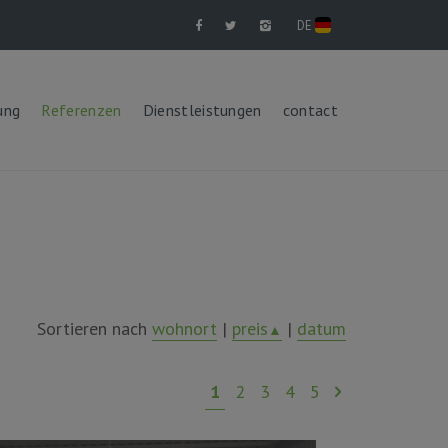
DE
ung
Referenzen
Dienstleistungen
contact
Sortieren nach
wohnort
|
preis
|
datum
▲
1
2
3
4
5