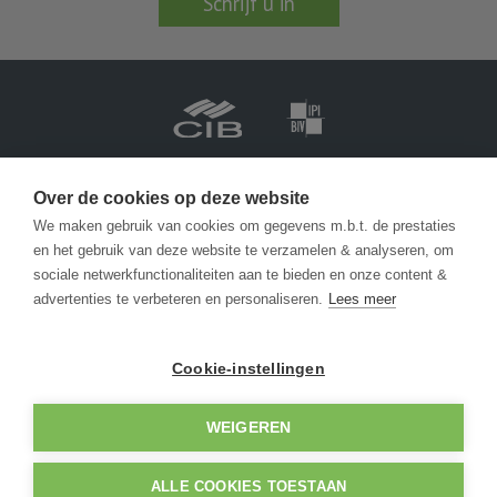
Schrijf u in
Vastgoedmakelaar-bemiddelaar BIV België BIV 201.688
Ondernemingsnummer BTW-BE 0471 413 565
Over de cookies op deze website
We maken gebruik van cookies om gegevens m.b.t. de prestaties
en het gebruik van deze website te verzamelen & analyseren, om
info@becue.be
sociale netwerkfunctionaliteiten aan te bieden en onze content &
advertenties te verbeteren en personaliseren.
Lees meer
Zeedijk 146
8430 Middelkerke
Cookie-instellingen
+32 (0) 59 30 1362
WEIGEREN
© 2026 - AGENTSCHAP BECUE -
Developed by Zabun
-
Disclaimer
-
Privacy policy
ALLE COOKIES TOESTAAN