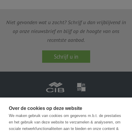
Niet gevonden wat u zocht? Schrijf u dan vrijblijvend in
op onze nieuwsbrief en blijf op de hoogte van ons
recentste aanbod.
Schrijf u in
Vastgoedmakelaar-bemiddelaar BIV België BIV 201.688
Ondernemingsnummer BTW-BE 0471 413 565
Over de cookies op deze website
We maken gebruik van cookies om gegevens m.b.t. de prestaties
en het gebruik van deze website te verzamelen & analyseren, om
info@becue.be
sociale netwerkfunctionaliteiten aan te bieden en onze content &