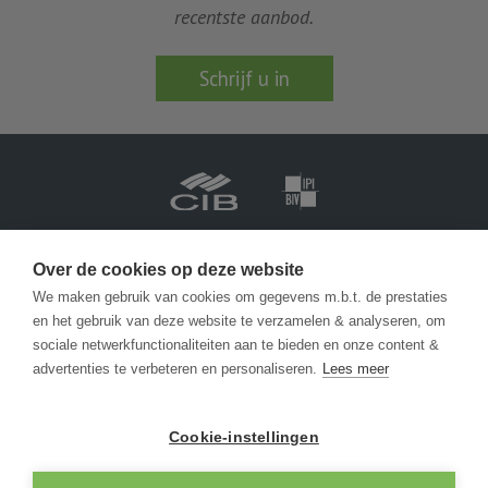
recentste aanbod.
Schrijf u in
Vastgoedmakelaar-bemiddelaar BIV België BIV 201.688
Ondernemingsnummer BTW-BE 0471 413 565
Over de cookies op deze website
We maken gebruik van cookies om gegevens m.b.t. de prestaties
en het gebruik van deze website te verzamelen & analyseren, om
info@becue.be
sociale netwerkfunctionaliteiten aan te bieden en onze content &
advertenties te verbeteren en personaliseren.
Lees meer
Zeedijk 146
8430 Middelkerke
Cookie-instellingen
+32 (0) 59 30 1362