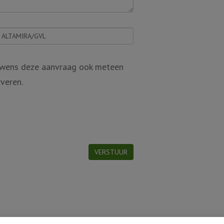
k wens deze aanvraag ook meteen
rveren.