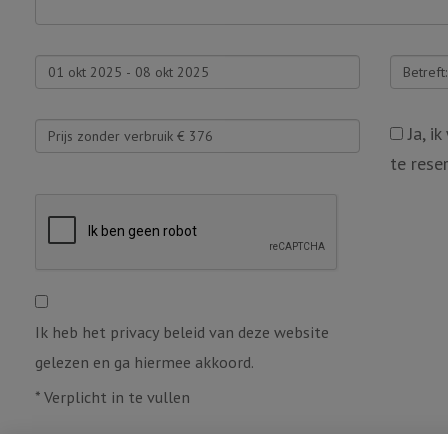
Ja, i
te rese
Ik heb het privacy beleid van deze website
gelezen en ga hiermee akkoord.
*
Verplicht in te vullen