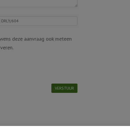
k wens deze aanvraag ook meteen
rveren.