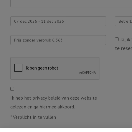
Ja, i
te rese
Ik heb het privacy beleid van deze website
gelezen en ga hiermee akkoord.
*
Verplicht in te vullen